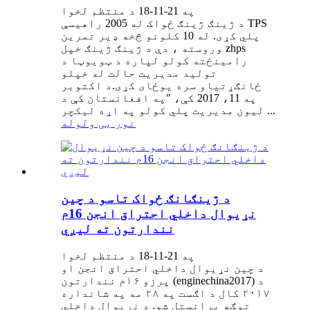
په 21-11-18 د منتظم لخوا
د ژینګ ژینګ ځواک له 2005 راهیسې TPS
پلي کړی. له 10 کلونو څخه ډیر تمرین
وروسته ، دې د ژینګ ژینګ خپل zhps
رامینځته کولو لپاره د ټویوټا د
تولید مدیریت حالت له خپلو
ځانګړتیاو سره یوځای کړی.د اکتوبر
په 11، 2017 کې، "په افغانستان کې د
لیون مدیریت پلي کولو په اړه لیکچر ...
نور یی ولوله
د ژینګانګ ځواک تاسو د چین
نړیوال داخلي احتراق انجن 16م
نندارتون ته لیږي
په 21-11-18 د منتظم لخوا
د چین نړیوال داخلي احتراق انجن او
پرزو ۱۶م نندارتون (enginechina2017) د
۲۰۱۷ کال د اګست په ۲۸ مه په شانداره
توګه پرانستل شو. د نړیوال داخلي