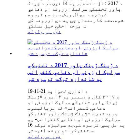
د 2017 کال د دسمبر په 14 نیټه، د ژینګ
پاور تخنیکي سرلیک ارزونه او دفاعي
غونډه د مهال ویش سره سم ترسره
شوه.هغه کارمندان چې په دې ارزونه کې
برخه اخلي خپل مسلکي ...
نور یی ولوله
د ژینګ ژینګ پاور 2017 د تخنیکي
سرلیک ارزونې او دفاعي کنفرانس
په شانداره توګه ترسره شو
د ادارې لخوا په 21-11-19
د ۲۰۱۷ کال د دسمبر په ۱۴ مه د «ژینګ
ژینګ پاور تخنیکي سرلیک ارزونې او
دفاعي کنفرانس» له بریالیتوب
وروسته، د «ژینګ ژینګ پاور تخنیکي
سرلیک ارزونې او دفاعي کنفرانس» یو
په بل پسې تر سره شو.په ټولیزه توګه 16
تخنیکرانو برخه اخیستې ...
نور یی ولوله