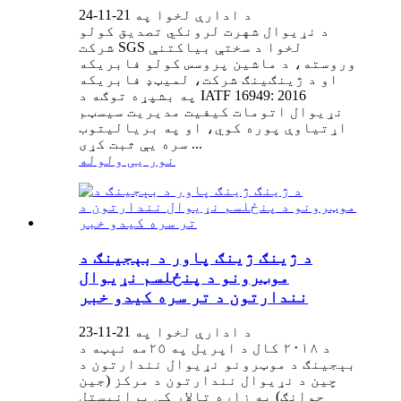
د ادارې لخوا په 21-11-24
د نړیوال شهرت لرونکي تصدیق کولو
شرکت SGS لخوا د سختې بیاکتنې
وروسته، د ماشین پروسس کولو فابریکه
او د ژینګینګ شرکت، لمیټډ فابریکه
په بشپړه توګه د IATF 16949: 2016
نړیوال اتومات کیفیت مدیریت سیسټم
اړتیاوې پوره کوي، او په بریالیتوب
سره یې ثبت کړی ...
نور یی ولوله
د ژینګ ژینګ پاور د بېجینګ د
موټرونو د پنځلسم نړیوال
نندارتون د تر سره کیدو خبر
د ادارې لخوا په 21-11-23
د ٢٠١٨ کال د اپريل په ٢٥مه نېټه د
بېجينګ د موټرونو نړيوال نندارتون د
چين د نړيوال نندارتون د مرکز (جين
جوانګ) په زاړه تالار کې پرانيستل