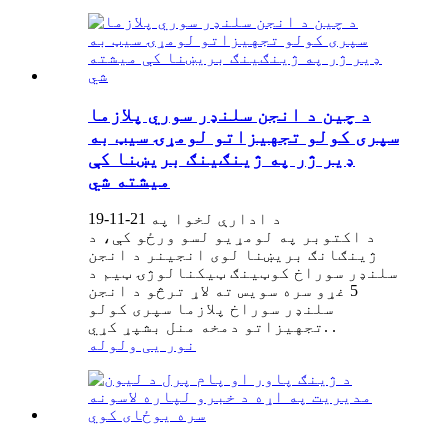
د چین د انجن سلنډر سوري پلازما
سپری کولو تجهیزاتو لومړۍ سیټ به
ډیر ژر په ژینګینګ بریښنا کې
میشته شي
د ادارې لخوا په 21-11-19
د اکتوبر په لومړیو لسو ورځو کې، د
ژینګانګ بریښنا لوی انجینر د انجن
سلنډر سوراخ کوټینګ ټیکنالوژۍ ټیم د
5 غړو سره سویس ته لاړ ترڅو د انجن
سلنډر سوراخ پلازما سپری کولو
تجهیزاتو دمخه منل بشپړ کړي. .
نور یی ولوله