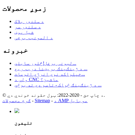
زموږ محصولات
د سلنډر بلاک
د سلنډر سر
شیل پوښ
د المونیم برخې
خبرونه
لیونی یرغل!څلور سایلي...
د ژینګینګ بریښنا دریم ربع ...
خپلواکه نوې انرژي اتومات...
ولې د CNC ماشین؟
د ژینګینګ ځواک - تاسو دې ته بوځي ...
© د چاپ حق - 2020-2022: ټول حقونه خوندي دي.
د AMP موبایل
-
Sitemap
-
ګرم محصولات
تلیفون