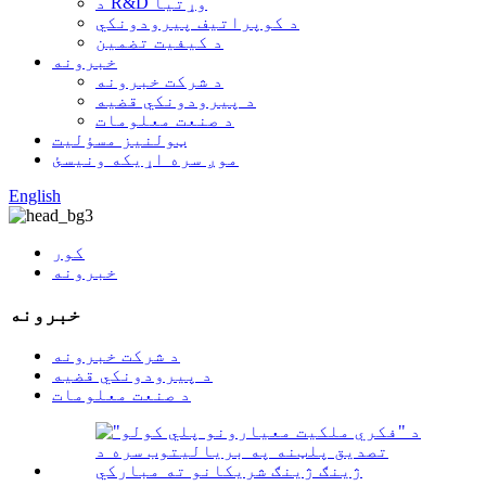
د R&D وړتیا
د کوپراتیف پیرودونکي
د کیفیت تضمین
خبرونه
د شرکت خبرونه
د پیرودونکي قضیه
د صنعت معلومات
ټولنیز مسؤلیت
موږ سره اړیکه ونیسئ
English
کور
خبرونه
خبرونه
د شرکت خبرونه
د پیرودونکي قضیه
د صنعت معلومات