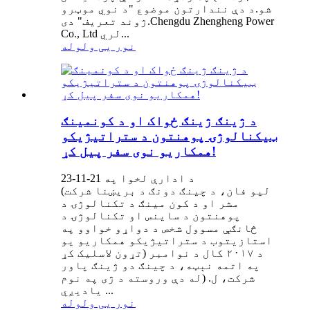
شو.د دې نندارتون موضوع "د نوي موټرو
ژوند تعریف" دی.Chengdu Zhengheng Power
Co., Ltd لري...
نور یی ولوله
د ژینګ ژینګ ځواک او د کونمینګ
ټیکنالوژۍ پوهنتون د ستراتیژیکو
همکاریو نوی سفر پیل کړ!
د ادارې لخوا په 21-11-23
(ليو فان، د چينګ دونګ د بريښنا شرکت
مشر او د کون مينګ د تکنالوژۍ د
پوهنتون د ساينس او ​​تکنالوژۍ د
څانګې مسوول شخص د دواړو خواوو په
استازيتوب د ستراتيژيکو همکاريو يو
تړون لاسليک کړ) د ٢٠١٧ کال د نوامبر
په اتمه نېټه، د چينګ دو ژينګ پاور
شرکت، ل. (له دې وروسته د ژی په نوم
یادیږي ...
نور یی ولوله