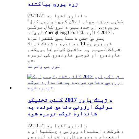
زړه پورې بیاکتنه
د ادارې لخوا په 21-11-23
"طلایی مرغ د سهار اعلان کوي ​​او زوړ کال
پریږدي، او جیډ سپی د نوي کال هرکلی
کوي".د Zhengheng Co. Ltd. د 2017 کال د
پسرلي جشن د ستاینې کنفرانس د
فبرورۍ په 10 مه نیټه د ژینګ ګینګ
شرکت لمیټډ په ماشین کولو فابریکه،
فاونډري او کوچني فاونډري کې ترسره
شو.
نور یی ولوله
د ژینګ پاور 2017 کلنۍ تخنیکي
سرلیک ارزونې دفاعي غونډه په
شانداره توګه ترسره شوه
د ادارې لخوا په 21-11-22
د شرکت د استعداد روزنې د چټکتیا او د
استعداد د ودې چینل پراخولو لپاره،