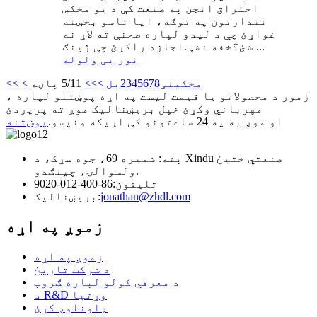
احتراق انجن په صنعت کې د یو مخکښ
نندارتون په توګه، ایا تاسو بخښنه
غواړئ چې د لیدو لپاره صحنې ته لاړ نه
شئ؟خفه نشې.اجازه راکړئ چې ژینګ ...
نور یی ولوله
< مخکینی
8
7
6
5
4
3
2
بل >
>>
5/11 پاڼه
<<
زموږ د محصولاتو یا قیمت لیست په اړه پوښتنو لپاره ،
مهرباني وکړئ خپل بریښنالیک موږ ته پریږدئ
او موږ به په 24 ساعتونو کې اړیکه ونیسو.
پوښتنه
پته: شمیره 69، جوه سړک، د Xindu صنعتي ختیځ
ولسوالۍ، چینګدو.
تلیفون:
86-400-012-9020
jonathan@zhdl.com
بریښنالیک:
زموږ په اړه
زموږ په اړه
د شرکت تاریخ
د معرفي کولو لپاره ګروپ
د R&D وړتیا
ډاونلوډ کړئ