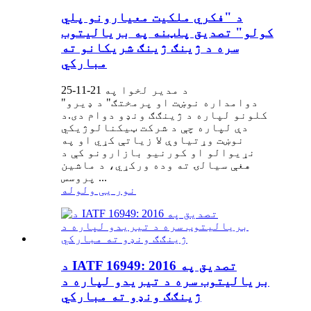
د "فکري ملکیت معیارونو پلي
کولو" تصدیق پلټنه په بریالیتوب
سره د ژینګ ژینګ شریکانو ته
مبارکي
د مدیر لخوا په 21-11-25
"دوامداره نوښت او پرمختګ" د ډیرو
کلونو لپاره د ژینګګ ونډو دوام دی.د
دې لپاره چې د شرکت ټیکنالوژیکي
نوښت وړتیاوې لا زیاتې کړي او په
نړیوالو او کورنیو بازارونو کې د
هغې سیالۍ ته وده ورکړي، د ماشین
پروسس ...
نور یی ولوله
د IATF 16949: 2016 تصدیق په
بریالیتوب سره د تیریدو لپاره د
ژینګګ ونډو ته مبارکي