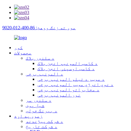
موږ ته زنګ ووهئ: 86-400-012-9020
کور
محصولات
د سلنډر بلاک
د کاسټ المونیم انجن بلاک
د کاسټ اوسپنې انجن بلاک
د المونیم برخې
د موټر د تیلو المونیم برخې
د نوي انرژي موټر المونیم برخې
د مخابراتو المونیم برخې
نور المونیم برخې
د سلنډر سر
شیل پوښ
د بیرنگ خولۍ
زموږ په اړه
د شرکت پیژندنه
د شرکت تاریخ