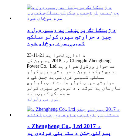
د ژینګانګ بریښنا په رسمي ډول د
چین د حرارتي سپری کولو مسلکي
کمیټې سره یوځای شوه
د ادارې لخوا په 21-11-23
د 2018 په جون کې، Chengdu Zhengheng
Power Co., Ltd ته جواز ورکړل شو او په
رسمي توګه د چین د حرارتي سپری کولو
مسلکي کمیټې غړی شو.په چین کې د
حرارتي سپری کولو صنعت ترټولو لوی
سازمان په توګه ، د تودوخې سپری کولو
مسلکي کمیټه ده ...
نور یی ولوله
د Zhengheng Co., Ltd د 2017
پسرلني جشن د ستاینې غونډې په