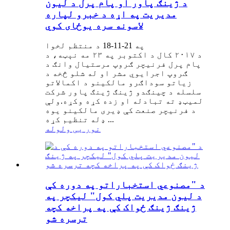
د ژینګ پاور او پام پرل د لیون
مدیریت په اړه د خبرو لپاره
لاسونه سره یوځای کوي
په 21-11-18 د منتظم لخوا
د ۲۰۱۷ کال د اکتوبر په ۲۳ مه نېټه، د
پام پرل فرنیچر ګروپ مرستیال وانګ د
ګروپ اجرایوي مشر او له شلو څخه د
زیاتو سوداګرو مالکینو د اکمالاتو
سلسله د چینګدو ژینګ ژینګ پاور شرکت
لمیټډ ته تبادله او زده کړه وکړه.ولې
د فرنیچر صنعت کې ډیری مالکینو یوه
ډله تنظیم کړه ...
نور یی ولوله
د "مصنوعي استخباراتو په دوره کې
د لیون مدیریت پلي کول" لیکچر په
ژینګ ژینګ ځواک کې په پراخه کچه
ترسره شو