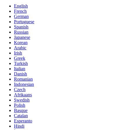
English
French
German
Portuguese
Spanish
Russian
Japanese
Korean
Arabic
Irish
Greek
Turkish
Italian
Danish
Romanian
Indonesian
Czech
Afrikaans
Swedish
Polish
Basque
Catalan
Esperanto
Hindi