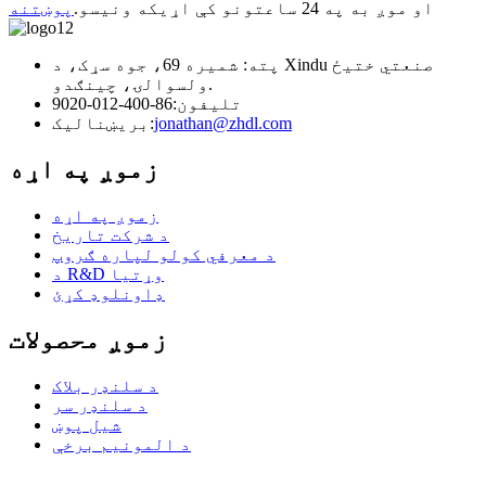
او موږ به په 24 ساعتونو کې اړیکه ونیسو.
پوښتنه
پته: شمیره 69، جوه سړک، د Xindu صنعتي ختیځ
ولسوالۍ، چینګدو.
تلیفون:
86-400-012-9020
jonathan@zhdl.com
بریښنالیک:
زموږ په اړه
زموږ په اړه
د شرکت تاریخ
د معرفي کولو لپاره ګروپ
د R&D وړتیا
ډاونلوډ کړئ
زموږ محصولات
د سلنډر بلاک
د سلنډر سر
شیل پوښ
د المونیم برخې