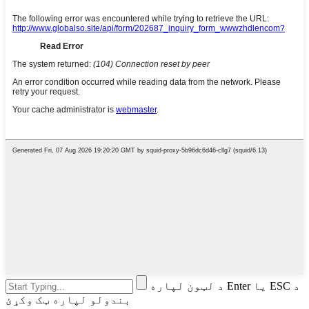
د لټون لپاره Enter یا ESC د
بندولو لپاره ټک وکړئ