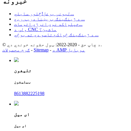
خبرونه
لیونی یرغل!څلور سایلي...
د ژینګینګ بریښنا دریم ربع ...
خپلواکه نوې انرژي اتومات...
ولې د CNC ماشین؟
د ژینګینګ ځواک - تاسو دې ته بوځي ...
© د چاپ حق - 2020-2022: ټول حقونه خوندي دي.
د AMP موبایل
-
Sitemap
-
ګرم محصولات
تلیفون
ټیلیفون
8613882225198
ای میل
ای میل