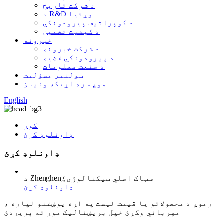
د شرکت تاریخ
د R&D وړتیا
د کوپراتیف پیرودونکي
د کیفیت تضمین
خبرونه
د شرکت خبرونه
د پیرودونکي قضیه
د صنعت معلومات
ټولنیز مسؤلیت
موږ سره اړیکه ونیسئ
English
کور
ډاونلوډ کړئ
ډاونلوډ کړئ
د Zhengheng سټاک اصلي ټیکنالوژي
ډاونلوډ کړئ
زموږ د محصولاتو یا قیمت لیست په اړه پوښتنو لپاره ،
مهرباني وکړئ خپل بریښنالیک موږ ته پریږدئ