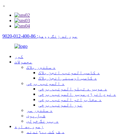
د
موږ ته زنګ ووهئ: 86-400-012-9020
کور
محصولات
د سلنډر بلاک
د کاسټ المونیم انجن بلاک
د کاسټ اوسپنې انجن بلاک
د المونیم برخې
د موټر د تیلو المونیم برخې
د نوي انرژي موټر المونیم برخې
د مخابراتو المونیم برخې
نور المونیم برخې
د سلنډر سر
شیل پوښ
د بیرنگ خولۍ
زموږ په اړه
د شرکت پیژندنه