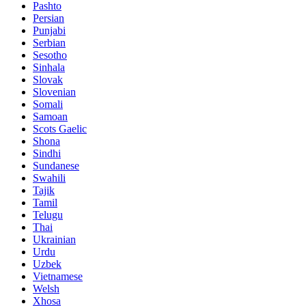
Pashto
Persian
Punjabi
Serbian
Sesotho
Sinhala
Slovak
Slovenian
Somali
Samoan
Scots Gaelic
Shona
Sindhi
Sundanese
Swahili
Tajik
Tamil
Telugu
Thai
Ukrainian
Urdu
Uzbek
Vietnamese
Welsh
Xhosa