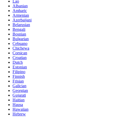
Lao
Albanian
Amharic
Armenian
Azerbaijani
Belarusian
Bengali
Bosnian
Bulgarian
Cebuano
Chichewa
Corsican
Croatian
Dutch
Estonian
Filipino
Finnish
Frisian
Galician
Georgian
Gujarati
Haitian
Hausa
Hawaiian
Hebrew