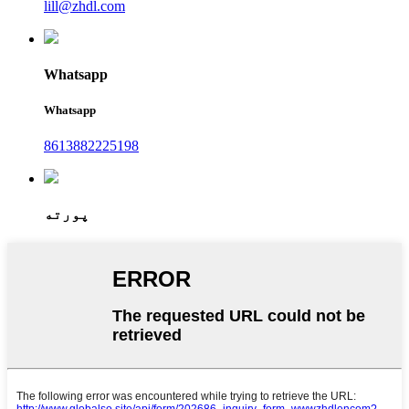
lill@zhdl.com
Whatsapp
Whatsapp
8613882225198
پورته