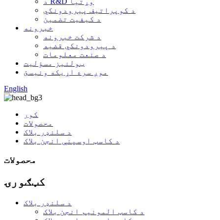
د R&D وړتیا
د کوپراتیف پیرودونکي
د کیفیت تضمین
خبرونه
د شرکت خبرونه
د پیرودونکي قضیه
د صنعت معلومات
ټولنیز مسؤلیت
موږ سره اړیکه ونیسئ
English
کور
محصولات
د سلنډر بلاک
د کاسټ اوسپنې انجن بلاک
محصولات
کټګورۍ
د سلنډر بلاک
د کاسټ المونیم انجن بلاک