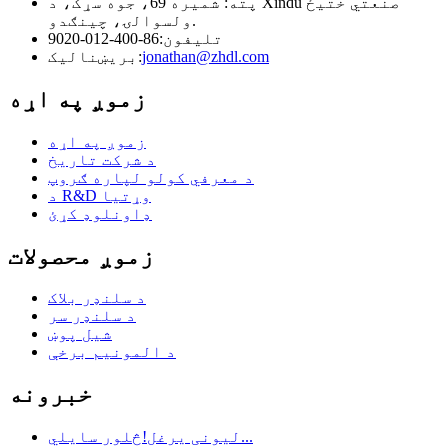
پته: شمیره 69، جوه سړک، د Xindu صنعتي ختیځ
ولسوالۍ، چینګدو.
تلیفون:
86-400-012-9020
jonathan@zhdl.com
بریښنالیک:
زموږ په اړه
زموږ په اړه
د شرکت تاریخ
د معرفي کولو لپاره ګروپ
د R&D وړتیا
ډاونلوډ کړئ
زموږ محصولات
د سلنډر بلاک
د سلنډر سر
شیل پوښ
د المونیم برخې
خبرونه
لیونی یرغل!څلور سایلي...