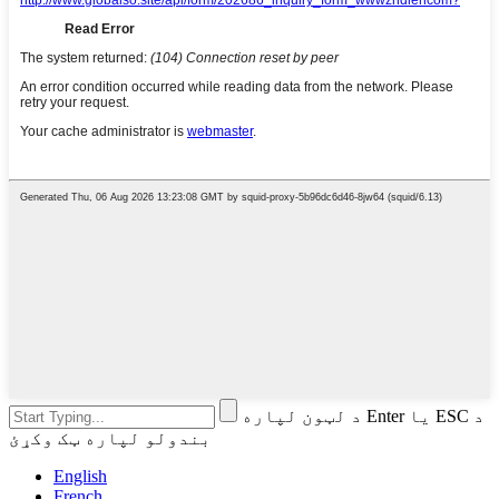
د لټون لپاره Enter یا ESC د
بندولو لپاره ټک وکړئ
English
French