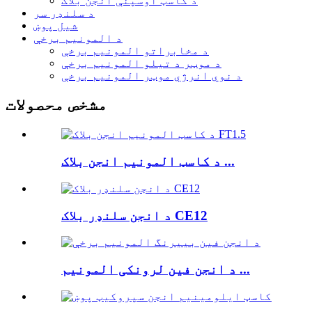
د کاسټ اوسپنې انجن بلاک
د سلنډر سر
شیل پوښ
د المونیم برخې
د مخابراتو المونیم برخې
د موټر د تیلو المونیم برخې
د نوي انرژي موټر المونیم برخې
مشخص محصولات
د کاسټ المونیم انجن بلاک ...
د انجن سلنډر بلاک CE12
د انجن فین لرونکی المونیم ...