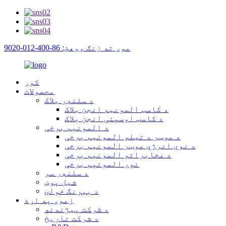
موږ ته زنګ ووهئ: 86-400-012-9020
کور
محصولات
د سلنډر بلاک
د کاسټ المونیم انجن بلاک
د کاسټ اوسپنې انجن بلاک
د المونیم برخې
د موټر د تیلو المونیم برخې
د نوي انرژي موټر المونیم برخې
د مخابراتو المونیم برخې
نور المونیم برخې
د سلنډر سر
شیل پوښ
د بیرنگ خولۍ
زموږ په اړه
د شرکت پیژندنه
د شرکت تاریخ