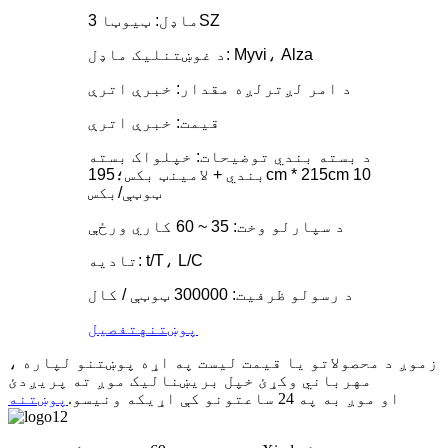
ماډل: ټیوټا 3SZ
د غوښتنلیک ماډل: Myvi، Alza
د امر لږترلږه مقدار: خبرې اترې
قیمت: خبرې اترې
د بسته بندي توضیحات: خپلواک بسته
بندي + لامینټ بکس؛195cm * 215cm 10
ټوټې/بکس
د سپارلو وخت: 35 ~ 60 کاري ورځې
تادیه: t/T، L/C
د رسولو ظرفیت: 300000 ټوټې / کال
پوښتنه
تفصیل
زموږ د محصولاتو یا قیمت لیست په اړه پوښتنو لپاره ،
مهرباني وکړئ خپل بریښنالیک موږ ته پریږدئ
او موږ به په 24 ساعتونو کې اړیکه ونیسو.
پوښتنه