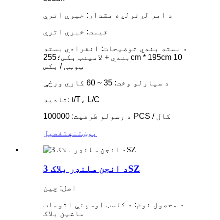
د امر لږترلږه مقدار: خبرې اترې
قیمت: خبرې اترې
د بسته بندي توضیحات: انفرادي بسته
بندي + لامینټ بکس؛255cm * 195cm 10
ټوټې / بکس
د سپارلو وخت: 35 ~ 60 کاري ورځې
تادیه: t/T، L/C
د رسولو ظرفیت: 100000 PCS / کال
پوښتنه
تفصیل
د انجن سلنډر بلاک 3SZ
اصل: چین
د محصول نوم: د کاسټ اوسپنې اتومات
ماشین بلاک