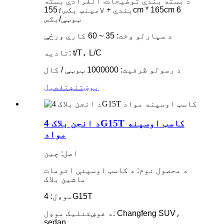
د بسته بندي توضیحات: انفرادي بسته
بندي + لامینټ بکس؛155cm * 165cm 6
ټوټې/بکس
د سپارلو وخت: 35 ~ 60 کاري ورځې
تادیه: t/T، L/C
د رسولو ظرفیت: 1000000 ټوټې / کال
پوښتنه
تفصیل
د انجن بلاک 4G15T کاسټ اوسپنه
مواد
اصل: چین
د محصول نوم: د کاسټ اوسپنې اتومات
ماشین بلاک
موډل: 4G15T
د غوښتنلیک موډل: Changfeng SUV،
sedan