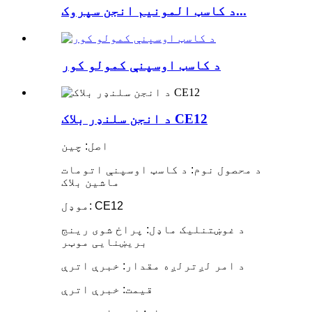
د کاسټ المونیم انجن سپروک...
د کاسټ اوسپنې کمولو کور
د انجن سلنډر بلاک CE12
اصل: چین
د محصول نوم: د کاسټ اوسپنې اتومات
ماشین بلاک
موډل: CE12
د غوښتنلیک ماډل: پراخ شوی رینج
بریښنایی موټر
د امر لږترلږه مقدار: خبرې اترې
قیمت: خبرې اترې