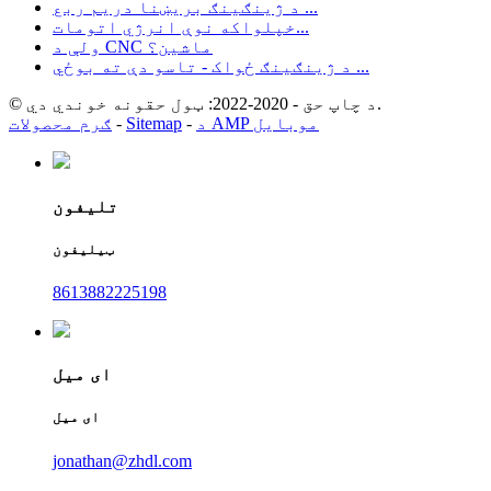
د ژینګینګ بریښنا دریم ربع ...
خپلواکه نوې انرژي اتومات...
ولې د CNC ماشین؟
د ژینګینګ ځواک - تاسو دې ته بوځي ...
© د چاپ حق - 2020-2022: ټول حقونه خوندي دي.
د AMP موبایل
-
Sitemap
-
ګرم محصولات
تلیفون
ټیلیفون
8613882225198
ای میل
ای میل
jonathan@zhdl.com