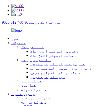
موږ ته زنګ ووهئ: 86-400-012-9020
کور
محصولات
د سلنډر بلاک
د کاسټ المونیم انجن بلاک
د کاسټ اوسپنې انجن بلاک
د المونیم برخې
د موټر د تیلو المونیم برخې
د نوي انرژي موټر المونیم برخې
د مخابراتو المونیم برخې
نور المونیم برخې
د سلنډر سر
شیل پوښ
د بیرنگ خولۍ
زموږ په اړه
د شرکت پیژندنه
د شرکت تاریخ