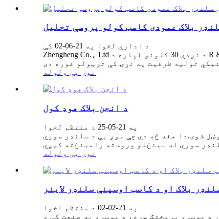
لنډر بلاک عمودی کاسټ کولو پروسې تحلیل
د ادارې لخوا په 21-06-02 کې
Zhengheng Co.، Ltd د نږدې 30 کلونو لپاره د R & D او د موټرو انجن سلنډر بلاک تولید کې بوخت دی.دا د کاسټ کولو څخه پروسس کولو پورې یو بند خدمت لري.د
نور یی ولوله
د انجن بلاک هوډ کول
په 21-05-25 د منتظم لخوا
ښل شوی.دا هغه څه دي چې موږ یې د سلنډر سوري
نور یی ولوله
نډر بلاک او د کاسټ اوسپنې سلنډر لاینر
په 21-02-02 د منتظم لخوا
 د موټرو پرمختګ سره، د موټرو په صنعت کې د