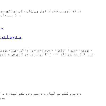
رسیدلی ، ټول تولید کونکي به د خپلو څلورو سلنډر انجنونو سره راشي!د موټرسایکل لوبغاړو په سترګو کې، د "...
د نوې انرژ
د چين د نوې انرژۍ د موټرونو خپلواکې نښې د چين 
سلنډر بلاک او کاسټ المونیم انجن سلنډر بلاک دودیز کړی.د کاسټ اوسپنې انجن سلنډر بلاک ګټې شتون لري ...