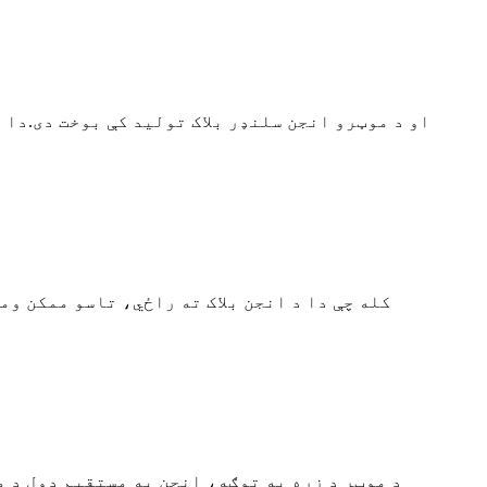
کله چې دا د انجن بلاک ته راځي، تاسو ممکن وم
د موټر د زړه په توګه، انجن په مستقیم ډول د م