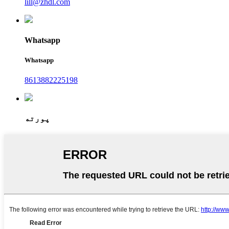
lill@zhdl.com
Whatsapp
Whatsapp
8613882225198
پورته