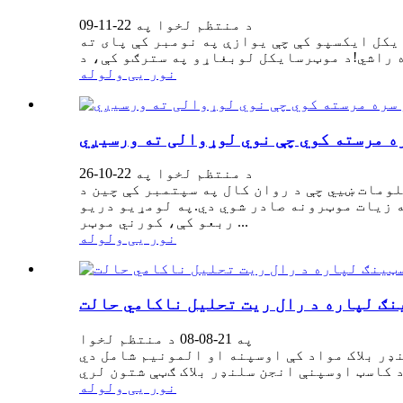
د منتظم لخوا په 22-11-09
سایکل څلور سلنډر ظرفیت د 2022 20 چین نړیوال موټرسایکل ایکسپو کې چې یوازې په نومبر کې پای ته
نور یی ولوله
ه مرسته کوي چې نوي لوړوالی ته ورسيږي
د منتظم لخوا په 22-10-26
ومات ښيي چې د روان کال په سپتمبر کې چين د
 پرتله ۳۰۱۰۰۰ موټر صادر کړي چې د تېر کال په پرتله ۷۳.۹ سلنه زيات شوی او بيا له ۳۰۰۰۰۰ څخه زيات موټرونه صادر شوي دي.په لومړیو دریو
ربعو کې، کورني موټر ...
نور یی ولوله
نګ لپاره د رال ریت تحلیل ناکامي حالت
په 21-08-08 د منتظم لخوا
 اوسپنه او المونیم شامل دي.Zhengheng Co., Ltd د ډیرو کلونو لپاره د پیرودونکو لپاره د لوړ کیفیت کاسټ اوسپنې انجن
نور یی ولوله