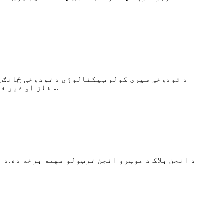
د تودوخې سپری کولو ټیکنالوژي د تودوخې ځانګړي
فلز او غیر فلزي کوټینګ مواد تودوخه یا نیمه ټوټه شوي حالت ته تودوخه کوي، او بیا اتومیز کوي. د دوی په مرسته ...
د انجن بلاک د موټرو انجن ترټولو مهمه برخه ده.د د