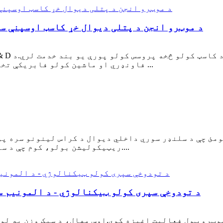
د موټرو انجن د پتلی دیوال خړ کاسټ اوسپنې س
فاونډري او ماشین کولو فابریکې تخنیکي تولید ظرفیت په نړۍ کې ترټولو غوره دی ...
ومئ چې د سلنډر سوري داخلي دیوال د کراس لینونو سره پو
ریټیکولیشن بولو، کوم چې د سلنډر سوري له مینځلو وروسته رامینځته کیږي....
د تودوخې سپری کولو ټیکنالوژي - د المونیم سل
وټرو ټول فعالیت اغیزه کوي.اوس مهال، د سپک وزن په لور