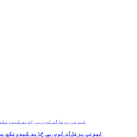
لیونی یرغل!د لوی بې ځایه کیدونکي م