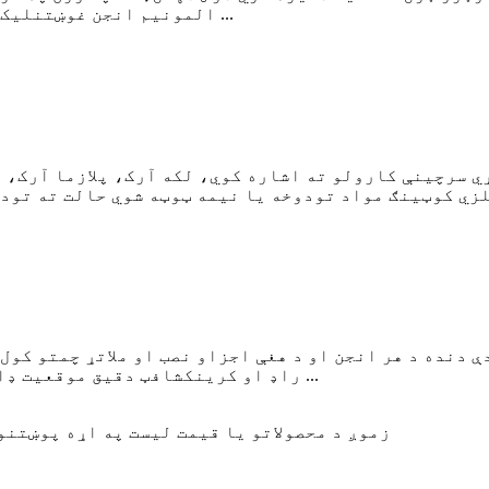
المونیم انجن غوښتنلیک تناسب لوړ او لوړ دی.ځکه چې د اغوستلو ریزی ...
 سرچینې کارولو ته اشاره کوي، لکه آرک، پلازما آرک، ا
ې دنده د هر انجن او د هغې اجزاو نصب او ملاتړ چمتو کول
راډ او کرینکشافټ دقیق موقعیت ډاډمن کول ، او د وینټیلیشن ډاډ ترلاسه کول دي ...
زموږ د محصولاتو یا قیمت لیست په اړه پوښتن