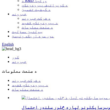
د R&D وړتیا
د کوپراتیف پیرودونکي
د کیفیت تضمین
خبرونه
د شرکت خبرونه
د پیرودونکي قضیه
د صنعت معلومات
ټولنیز مسؤلیت
موږ سره اړیکه ونیسئ
English
کور
خبرونه
د صنعت معلومات
د شرکت خبرونه
د پیرودونکي قضیه
د صنعت معلومات
وټرسایکلونو لپاره څلور سلنډر احتمال