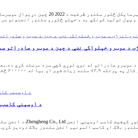
دننه لیونی حجم!د لوی بې ځایه کیدونکي موټر
ۍ د موټرو خپلواکې نښې د چين د موټرو صادراتو سر
د موټرو صادراتو له نوي لوړې کچې سره مرسته کړې ده.معل
تېر کال په
د اوسپنې کاسټی
د انجن سلنډر بلاک مواد کې