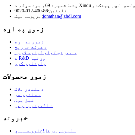
تلیفون:
86-400-012-9020
jonathan@zhdl.com
بریښنالیک:
زموږ په اړه
زموږ په اړه
د شرکت تاریخ
د معرفي کولو لپاره ګروپ
د R&D وړتیا
ډاونلوډ کړئ
زموږ محصولات
د سلنډر بلاک
د سلنډر سر
شیل پوښ
د المونیم برخې
خبرونه
لیونی یرغل!څلور سایلي...