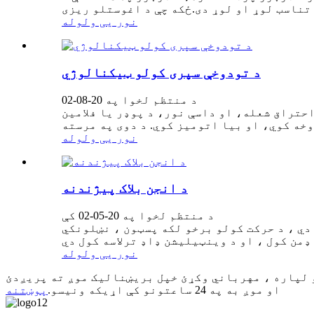
نور یی ولوله
د تودوخې سپری کولو ټیکنالوژي
د منتظم لخوا په 20-08-02
حتراق شعله، او داسې نور، د پوډر یا فلامین
نور یی ولوله
د انجن بلاک پیژندنه
د منتظم لخوا په 20-05-02 کې
 دي ، د حرکت کولو برخو لکه پسټون ، نښلونکي
نور یی ولوله
و لپاره ، مهرباني وکړئ خپل بریښنالیک موږ ته پریږدئ
او موږ به په 24 ساعتونو کې اړیکه ونیسو.
پوښتنه