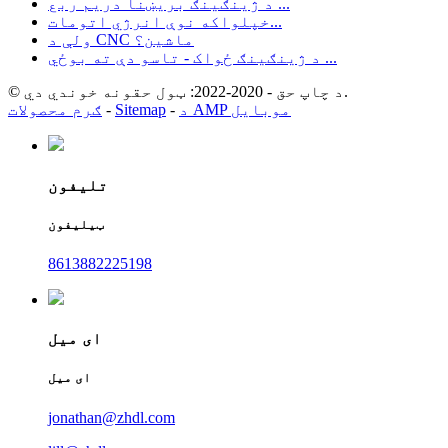
د ژینګینګ بریښنا دریم ربع ...
خپلواکه نوې انرژي اتومات...
ولې د CNC ماشین؟
د ژینګینګ ځواک - تاسو دې ته بوځي ...
© د چاپ حق - 2020-2022: ټول حقونه خوندي دي.
د AMP موبایل
-
Sitemap
-
ګرم محصولات
تلیفون
ټیلیفون
8613882225198
ای میل
ای میل
jonathan@zhdl.com