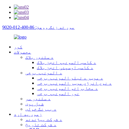
موږ ته زنګ ووهئ: 86-400-012-9020
کور
محصولات
د سلنډر بلاک
د کاسټ المونیم انجن بلاک
د کاسټ اوسپنې انجن بلاک
د المونیم برخې
د موټر د تیلو المونیم برخې
د نوي انرژي موټر المونیم برخې
د مخابراتو المونیم برخې
نور المونیم برخې
د سلنډر سر
شیل پوښ
د بیرنگ خولۍ
زموږ په اړه
د شرکت پیژندنه
د شرکت تاریخ