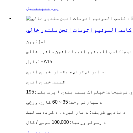
پوښتنه
تفصیل
اصل: چین
نوم: کاسټ المونیم اتومات انجن سلنډر خالي
ماډل: EA15
د امر لږترلږه مقدار: خبرې اترې
قیمت: خبرې اترې
د سپارلو وخت: 35 ~ 60 کاري ورځې
د تادیې طریقه: د تار لیږد، د کریډیټ لیک
د رسولو وړتیا: 100,000 ټوټې / کال
پوښتنه
تفصیل