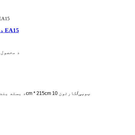
د کاسټ المونیم اتومات انجن سلنډر خالي EA15
د محصول 
د بسته بندي توضیحات: خپلواک بسته بندي + پرت بکس؛195cm * 215cm 10 ټوټې/کارتون