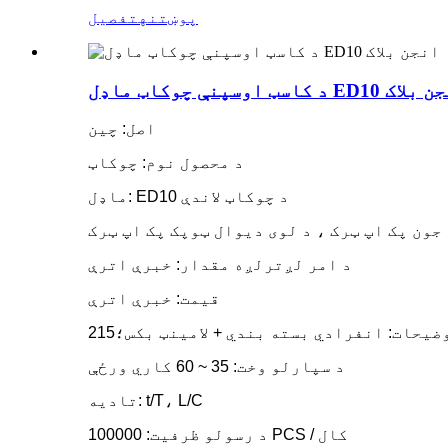
پوښتنه
تفصیل
پنې چوکاټ ماډل ED10 انجن بلاک
اصل: چین
د محصول نوم: چوکاټ
ماډل: ED10 د چوکاټ لاندې
جون پک اپ ټرک ، د لوی دیوال ټوپک پک اپ ټرک
د امر لږترلږه مقدار: خبرې اترې
قیمت: خبرې اترې
د سپارلو وخت: 35 ~ 60 کاري ورځې
تادیه: t/T، L/C
د رسولو ظرفیت: 100000 PCS / کال