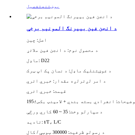
پوښتنه
تفصیل
د انجن فین بییرنگ المونیم برخې
اصل: چین
د محصول نوم: د انجن فین ملاتړ
ماډل: D22
د غوښتنلیک ماډل: د نسان پک اپ ټرک
د امر لږترلږه مقدار: خبرې اترې
قیمت: خبرې اترې
د سپارلو وخت: 35 ~ 60 کاري ورځې
تادیه: t/T، L/C
د رسولو ظرفیت: 300000 ټوټې / کال