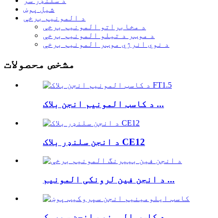
د سلنډر سر
شیل پوښ
د المونیم برخې
د مخابراتو المونیم برخې
د موټر د تیلو المونیم برخې
د نوي انرژي موټر المونیم برخې
مشخص محصولات
د کاسټ المونیم انجن بلاک ...
د انجن سلنډر بلاک CE12
د انجن فین لرونکی المونیم ...
د کاسټ المونیم انجن سپروک...