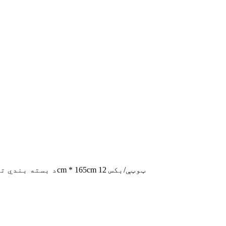
د بسته بندي توضیحات: انفرادي بسته بندي + لامینټ بکس؛195cm * 165cm 12 ټوټې/بکس