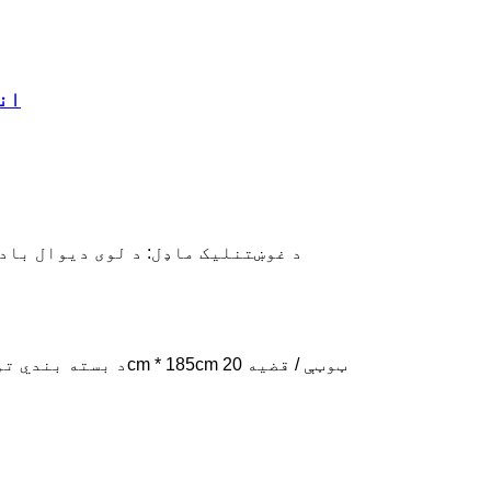
د کاسټ اوس
د غوښتنلیک ماډل: د لوی دیوال باد 
د بسته بندي توضیحات: انفرادي بسته بندي + لامینټ بکس؛215cm * 185cm 20 ټوټې / قضیه