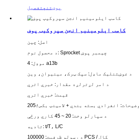
پوښتنه
تفصیل
کاسټ ایلومینیم انجن سپروکیټ پوښ
اصل: چین
د محصول نوم: Sprocket چیمبر پوښ
موډل: 4 a13b
د غوښتنلیک ماډل: سپک ټرک، مینیوان، وین
د امر لږترلږه مقدار: خبرې اترې
قیمت: خبرې اترې
د سپارلو وخت: 20 ~ 45 کاري ورځې
تادیه: t/T، L/C
د رسولو ظرفیت: 100000 PCS / کال