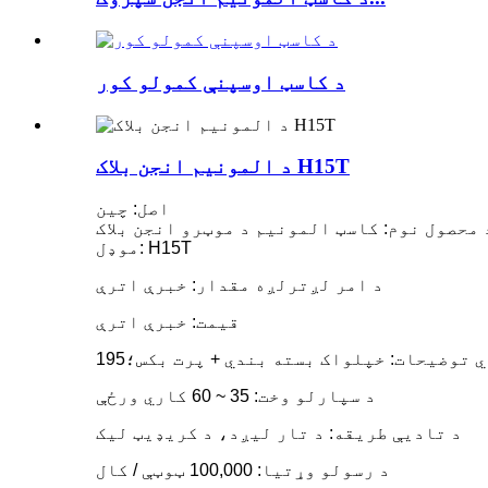
د کاسټ اوسپنې کمولو کور
د المونیم انجن بلاک H15T
اصل: چین
 محصول نوم: کاسټ المونیم د موټرو انجن بلاک
موډل: H15T
د امر لږترلږه مقدار: خبرې اترې
قیمت: خبرې اترې
د سپارلو وخت: 35 ~ 60 کاري ورځې
د تادیې طریقه: د تار لیږد، د کریډیټ لیک
د رسولو وړتیا: 100,000 ټوټې / کال