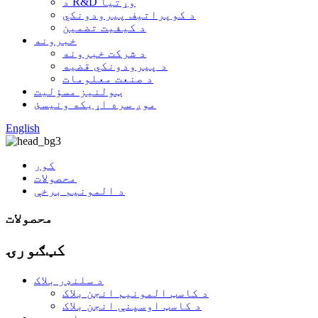
د R&D وړتیا
د کوپراتیف پیرودونکي
د کیفیت تضمین
خبرونه
د شرکت خبرونه
د پیرودونکي قضیه
د صنعت معلومات
ټولنیز مسؤلیت
موږ سره اړیکه ونیسئ
English
کور
محصولات
د المونیم برخې
محصولات
کټګورۍ
د سلنډر بلاک
د کاسټ المونیم انجن بلاک
د کاسټ اوسپنې انجن بلاک