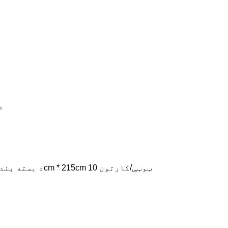
د
د بسته بندي توضیحات: خپلواک بسته بندي + پرت بکس؛195cm * 215cm 10 ټوټې/کارتون