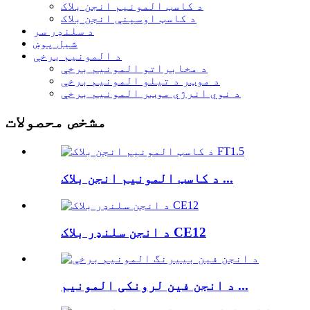
د کاسټ المونیم انجن بلاک
د کاسټ اوسپنې انجن بلاک
د سلنډر سر
شیل پوښ
د المونیم برخې
د مخابراتو المونیم برخې
د موټر د تیلو المونیم برخې
د نوي انرژي موټر المونیم برخې
مشخص محصولات
د کاسټ المونیم انجن بلاک ...
د انجن سلنډر بلاک CE12
د انجن فین لرونکی المونیم ...