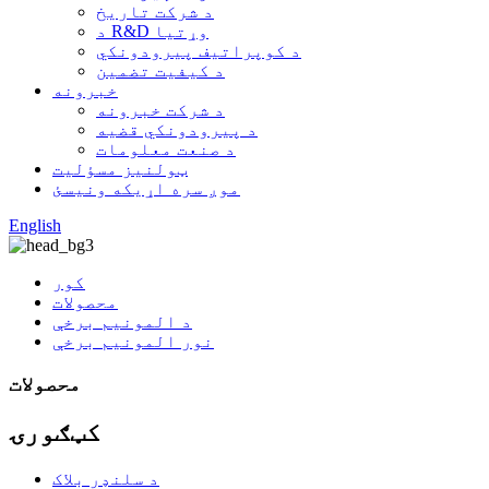
د شرکت تاریخ
د R&D وړتیا
د کوپراتیف پیرودونکي
د کیفیت تضمین
خبرونه
د شرکت خبرونه
د پیرودونکي قضیه
د صنعت معلومات
ټولنیز مسؤلیت
موږ سره اړیکه ونیسئ
English
کور
محصولات
د المونیم برخې
نور المونیم برخې
محصولات
کټګورۍ
د سلنډر بلاک