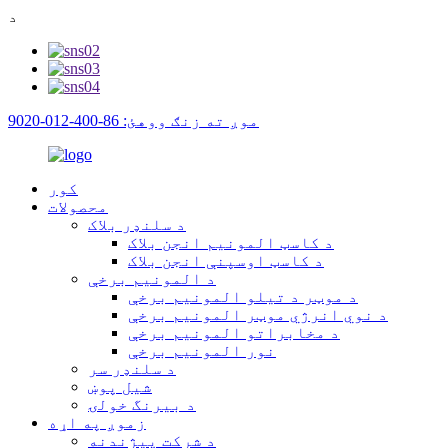
د
موږ ته زنګ ووهئ: 86-400-012-9020
کور
محصولات
د سلنډر بلاک
د کاسټ المونیم انجن بلاک
د کاسټ اوسپنې انجن بلاک
د المونیم برخې
د موټر د تیلو المونیم برخې
د نوي انرژي موټر المونیم برخې
د مخابراتو المونیم برخې
نور المونیم برخې
د سلنډر سر
شیل پوښ
د بیرنگ خولۍ
زموږ په اړه
د شرکت پیژندنه