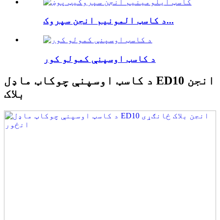
د کاسټ المونیم انجن سپروک...
د کاسټ اوسپنې کمولو کور
د کاسټ اوسپنې چوکاټ ماډل ED10 انجن
بلاک